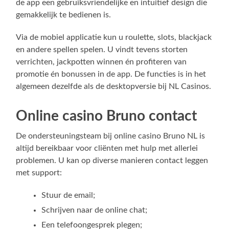
de app een gebruiksvriendelijke en intuitief design die
gemakkelijk te bedienen is.
Via de mobiel applicatie kun u roulette, slots, blackjack
en andere spellen spelen. U vindt tevens storten
verrichten, jackpotten winnen én profiteren van
promotie én bonussen in de app. De functies is in het
algemeen dezelfde als de desktopversie bij NL Casinos.
Online casino Bruno contact
De ondersteuningsteam bij online casino Bruno NL is
altijd bereikbaar voor cliënten met hulp met allerlei
problemen. U kan op diverse manieren contact leggen
met support:
Stuur de email;
Schrijven naar de online chat;
Een telefoongesprek plegen;