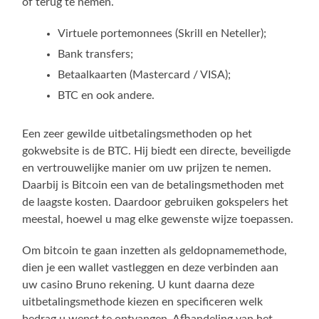
of terug te nemen.
Virtuele portemonnees (Skrill en Neteller);
Bank transfers;
Betaalkaarten (Mastercard / VISA);
BTC en ook andere.
Een zeer gewilde uitbetalingsmethoden op het
gokwebsite is de BTC. Hij biedt een directe, beveiligde
en vertrouwelijke manier om uw prijzen te nemen.
Daarbij is Bitcoin een van de betalingsmethoden met
de laagste kosten. Daardoor gebruiken gokspelers het
meestal, hoewel u mag elke gewenste wijze toepassen.
Om bitcoin te gaan inzetten als geldopnamemethode,
dien je een wallet vastleggen en deze verbinden aan
uw casino Bruno rekening. U kunt daarna deze
uitbetalingsmethode kiezen en specificeren welk
bedrag u wenst te ontvangen. Afhandeling van het