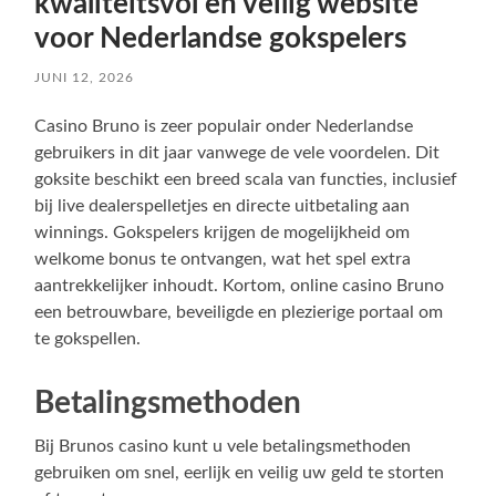
kwaliteitsvol en veilig website
voor Nederlandse gokspelers
JUNI 12, 2026
Casino Bruno is zeer populair onder Nederlandse
gebruikers in dit jaar vanwege de vele voordelen. Dit
goksite beschikt een breed scala van functies, inclusief
bij live dealerspelletjes en directe uitbetaling aan
winnings. Gokspelers krijgen de mogelijkheid om
welkome bonus te ontvangen, wat het spel extra
aantrekkelijker inhoudt. Kortom, online casino Bruno
een betrouwbare, beveiligde en plezierige portaal om
te gokspellen.
Betalingsmethoden
Bij Brunos casino kunt u vele betalingsmethoden
gebruiken om snel, eerlijk en veilig uw geld te storten