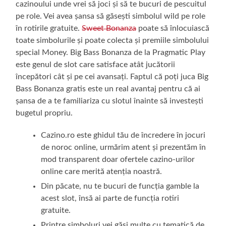
cazinoului unde vrei să joci și să te bucuri de pescuitul
pe role. Vei avea șansa să găsești simbolul wild pe role
în rotirile gratuite.
Sweet Bonanza
poate să înlocuiască
toate simbolurile și poate colecta și premiile simbolului
special Money. Big Bass Bonanza de la Pragmatic Play
este genul de slot care satisface atât jucătorii
începători cât și pe cei avansați. Faptul că poți juca Big
Bass Bonanza gratis este un real avantaj pentru că ai
șansa de a te familiariza cu slotul înainte să investești
bugetul propriu.
Cazino.ro este ghidul tău de încredere în jocuri
de noroc online, urmărim atent și prezentăm în
mod transparent doar ofertele cazino-urilor
online care merită atenția noastră.
Din păcate, nu te bucuri de funcția gamble la
acest slot, însă ai parte de funcția rotiri
gratuite.
Printre simboluri vei găsi multe cu tematică de