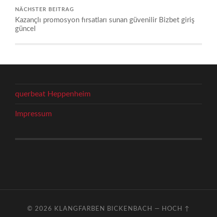
NÄCHSTER BEITRAG
Kazançlı promosyon fırsatları sunan güvenilir Bizbet giriş
güncel
querbeat Heppenheim
Impressum
© 2026
KLANGFARBEN BICKENBACH
—
HOCH ↑