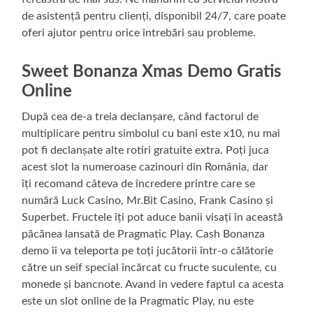
de asistență pentru clienți, disponibil 24/7, care poate
oferi ajutor pentru orice întrebări sau probleme.
Sweet Bonanza Xmas Demo Gratis
Online
După cea de-a treia declanșare, când factorul de
multiplicare pentru simbolul cu bani este x10, nu mai
pot fi declanșate alte rotiri gratuite extra. Poți juca
acest slot la numeroase cazinouri din România, dar
îți recomand câteva de încredere printre care se
numără Luck Casino, Mr.Bit Casino, Frank Casino și
Superbet. Fructele îți pot aduce banii visați în această
păcănea lansată de Pragmatic Play. Cash Bonanza
demo îi va teleporta pe toți jucătorii într-o călătorie
către un seif special încărcat cu fructe suculente, cu
monede și bancnote. Avand in vedere faptul ca acesta
este un slot online de la Pragmatic Play, nu este