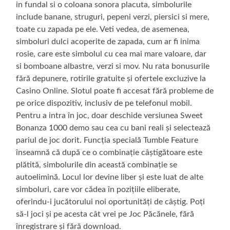
in fundal si o coloana sonora placuta, simbolurile
include banane, struguri, pepeni verzi, piersici si mere,
toate cu zapada pe ele. Veti vedea, de asemenea,
simboluri dulci acoperite de zapada, cum ar fi inima
rosie, care este simbolul cu cea mai mare valoare, dar
si bomboane albastre, verzi si mov. Nu rata bonusurile
fără depunere, rotirile gratuite și ofertele excluzive la
Casino Online. Slotul poate fi accesat fără probleme de
pe orice dispozitiv, inclusiv de pe telefonul mobil.
Pentru a intra în joc, doar deschide versiunea Sweet
Bonanza 1000 demo sau cea cu bani reali și selectează
pariul de joc dorit. Funcția specială Tumble Feature
înseamnă că după ce o combinație câștigătoare este
plătită, simbolurile din această combinație se
autoelimină. Locul lor devine liber și este luat de alte
simboluri, care vor cădea în pozițiile eliberate,
oferindu-i jucătorului noi oportunități de câștig. Poți
să-l joci și pe acesta cât vrei pe Joc Păcănele, fără
înregistrare și fără download.