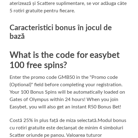
aterizează și Scattere suplimentare, se vor adăuga câte
5 rotiri gratuite pentru fiecare.
Caracteristici bonus în jocul de
bază
What is the code for easybet
100 free spins?
Enter the promo code GMB50 in the "Promo code
(Optional)" field before completing your registration.
Your 100 Bonus Spins will be automatically loaded on
Gates of Olympus within 24 hours! When you join
Easybet, you will also get an instant R50 Bonus Bet!
Costă 25% în plus față de miza selectată.Modul bonus
cu rotiri gratuite este declanșat de minim 4 simboluri
Scatter oriunde pe panou. Valoarea tuturor