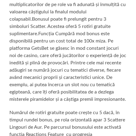
multiplicatorilor de pe role va fi adunată și înmulțită cu
valoarea câștigului la finalul modului
colapsabil.Bonusul poate fi prelungit pentru 3
simboluri Scatter. Acestea oferă 5 rotiri gratuite
suplimentare.Funcția Cumpără mod bonus este
disponibilă pentru un cost total de 100x miza. Pe
platforma GetsBet se găsesc în mod constant jocuri
noi de casino, care oferă jucătorilor o experiență de joc
inedită și plină de provocări. Printre cele mai recente
adăugiri se numără jocuri cu tematici diverse, fiecare
având mecanici proprii și caracteristici unice. De
exemplu, ai putea încerca un slot nou cu tematică
egipteană, care îți oferă posibilitatea de a dezlega
misterele piramidelor și a câștiga premii impresionante.
Numărul de rotiri gratuite poate crește cu 5 dacă, în
timpul rundei bonus, pe rola orizontală apar 3 Scattere
Lingouri de Aur. Pe parcursul bonusului este activată
funcția Reactions Feature cu progresia