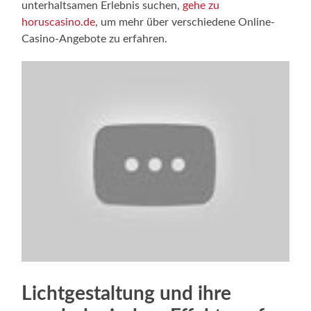
unterhaltsamen Erlebnis suchen,
gehe zu
horuscasino.de
, um mehr über verschiedene Online-
Casino-Angebote zu erfahren.
Lichtgestaltung und ihre