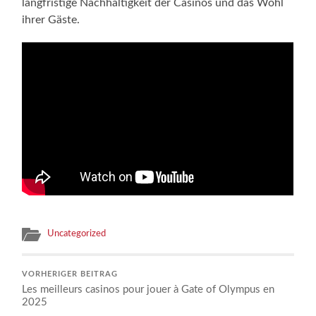
langfristige Nachhaltigkeit der Casinos und das Wohl
ihrer Gäste.
Uncategorized
VORHERIGER BEITRAG
Les meilleurs casinos pour jouer à Gate of Olympus en
2025