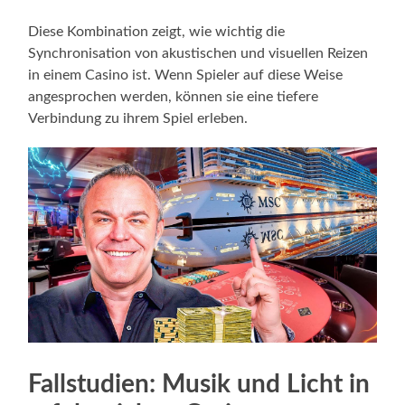
Diese Kombination zeigt, wie wichtig die
Synchronisation von akustischen und visuellen Reizen
in einem Casino ist. Wenn Spieler auf diese Weise
angesprochen werden, können sie eine tiefere
Verbindung zu ihrem Spiel erleben.
Fallstudien: Musik und Licht in