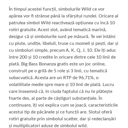
În timpul acestei funcții, simbolurile Wild ce vor
apărea vor fi strânse până la sfârșitul rundei. Oricare al
patrulea simbol Wild reactivează opțiunea cu încă 10
rotiri gratuite. Acest slot, având tematică marină,
desigur că și simbolurile sunt pe măsură. Te vei întâlni
cu plute, undițe, libeluli, truse cu momeli și pești, dar și
cu simboluri simple, precum A, K, Q, J, 10. Ele îți aduc
între 200 și 10 credite în oricare dintre cele 10 linii de
plată. Big Bass Bonanza gratis este un joc online,
construit pe o grilă de 5 role și 3 linii, cu tematică
subacvatică. Acesta are un RTP de 96,71%, o
volatilitate medie spre mare și 10 linii de plată. Lucru
care înseamnă că, în ciuda faptului că nu te plătește
foarte des, ai parte de câștiguri substanțiale. În
continuare, îți voi explica cum se joacă, caracteristicile
acestui tip de păcănele și ce funcții are. Slotul oferă
rotiri gratuite prin simbolul scatter, dar și redeclanșări
și multiplicatori aduse de simbolul wild.