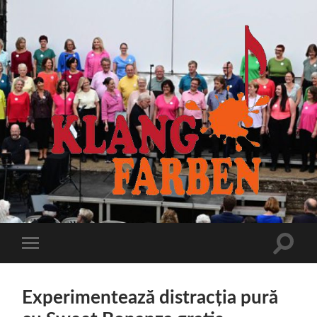
Klangfarben
Bickenbach
Suchfe
Mobile-
ein-/a
Menü
ein-/ausblenden
Experimentează distracția pură