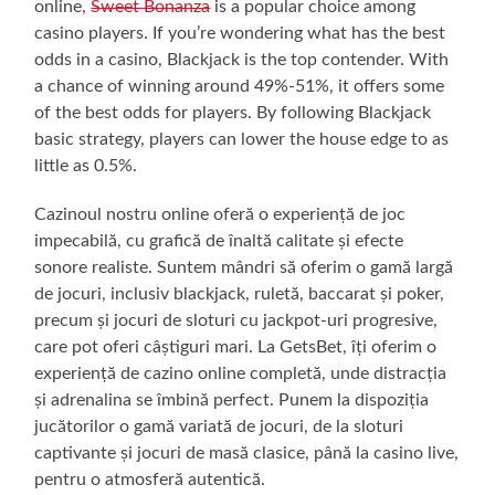
online,
Sweet Bonanza
is a popular choice among
casino players. If you’re wondering what has the best
odds in a casino, Blackjack is the top contender. With
a chance of winning around 49%-51%, it offers some
of the best odds for players. By following Blackjack
basic strategy, players can lower the house edge to as
little as 0.5%.
Cazinoul nostru online oferă o experiență de joc
impecabilă, cu grafică de înaltă calitate și efecte
sonore realiste. Suntem mândri să oferim o gamă largă
de jocuri, inclusiv blackjack, ruletă, baccarat și poker,
precum și jocuri de sloturi cu jackpot-uri progresive,
care pot oferi câștiguri mari. La GetsBet, îți oferim o
experiență de cazino online completă, unde distracția
și adrenalina se îmbină perfect. Punem la dispoziția
jucătorilor o gamă variată de jocuri, de la sloturi
captivante și jocuri de masă clasice, până la casino live,
pentru o atmosferă autentică.