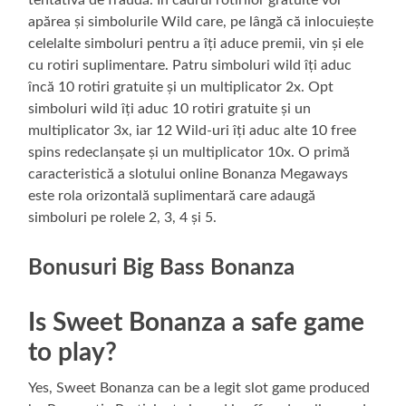
apărea și simbolurile Wild care, pe lângă că inlocuiește
celelalte simboluri pentru a îți aduce premii, vin și ele
cu rotiri suplimentare. Patru simboluri wild îți aduc
încă 10 rotiri gratuite și un multiplicator 2x. Opt
simboluri wild îți aduc 10 rotiri gratuite și un
multiplicator 3x, iar 12 Wild-uri îți aduc alte 10 free
spins redeclanșate și un multiplicator 10x. O primă
caracteristică a slotului online Bonanza Megaways
este rola orizontală suplimentară care adaugă
simboluri pe rolele 2, 3, 4 și 5.
Bonusuri Big Bass Bonanza
Is Sweet Bonanza a safe game
to play?
Yes, Sweet Bonanza can be a legit slot game produced