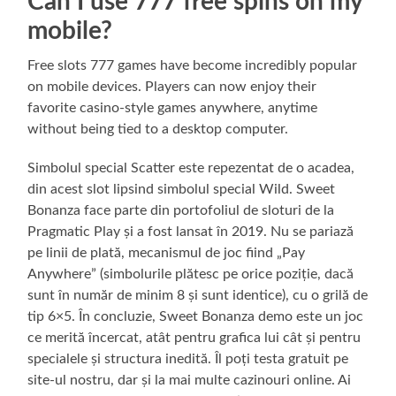
Can I use 777 free spins on my
mobile?
Free slots 777 games have become incredibly popular
on mobile devices. Players can now enjoy their
favorite casino-style games anywhere, anytime
without being tied to a desktop computer.
Simbolul special Scatter este repezentat de o acadea,
din acest slot lipsind simbolul special Wild. Sweet
Bonanza face parte din portofoliul de sloturi de la
Pragmatic Play și a fost lansat în 2019. Nu se pariază
pe linii de plată, mecanismul de joc fiind „Pay
Anywhere” (simbolurile plătesc pe orice poziție, dacă
sunt în număr de minim 8 și sunt identice), cu o grilă de
tip 6×5. În concluzie, Sweet Bonanza demo este un joc
ce merită încercat, atât pentru grafica lui cât și pentru
specialele și structura inedită. Îl poți testa gratuit pe
site-ul nostru, dar și la mai multe cazinouri online. Ai