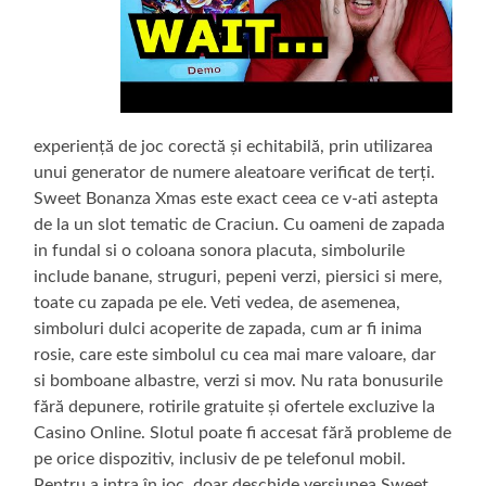
experiență de joc corectă și echitabilă, prin utilizarea
unui generator de numere aleatoare verificat de terți.
Sweet Bonanza Xmas este exact ceea ce v-ati astepta
de la un slot tematic de Craciun. Cu oameni de zapada
in fundal si o coloana sonora placuta, simbolurile
include banane, struguri, pepeni verzi, piersici si mere,
toate cu zapada pe ele. Veti vedea, de asemenea,
simboluri dulci acoperite de zapada, cum ar fi inima
rosie, care este simbolul cu cea mai mare valoare, dar
si bomboane albastre, verzi si mov. Nu rata bonusurile
fără depunere, rotirile gratuite și ofertele excluzive la
Casino Online. Slotul poate fi accesat fără probleme de
pe orice dispozitiv, inclusiv de pe telefonul mobil.
Pentru a intra în joc, doar deschide versiunea Sweet