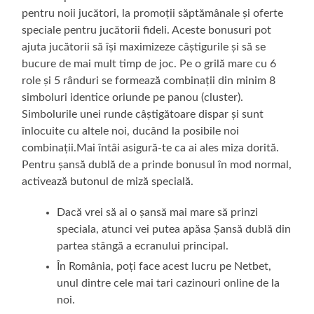
pentru noii jucători, la promoții săptămânale și oferte
speciale pentru jucătorii fideli. Aceste bonusuri pot
ajuta jucătorii să își maximizeze câștigurile și să se
bucure de mai mult timp de joc. Pe o grilă mare cu 6
role și 5 rânduri se formează combinații din minim 8
simboluri identice oriunde pe panou (cluster).
Simbolurile unei runde câștigătoare dispar și sunt
înlocuite cu altele noi, ducând la posibile noi
combinații.Mai întâi asigură-te ca ai ales miza dorită.
Pentru șansă dublă de a prinde bonusul în mod normal,
activează butonul de miză specială.
Dacă vrei să ai o șansă mai mare să prinzi
speciala, atunci vei putea apăsa Șansă dublă din
partea stângă a ecranului principal.
În România, poți face acest lucru pe Netbet,
unul dintre cele mai tari cazinouri online de la
noi.