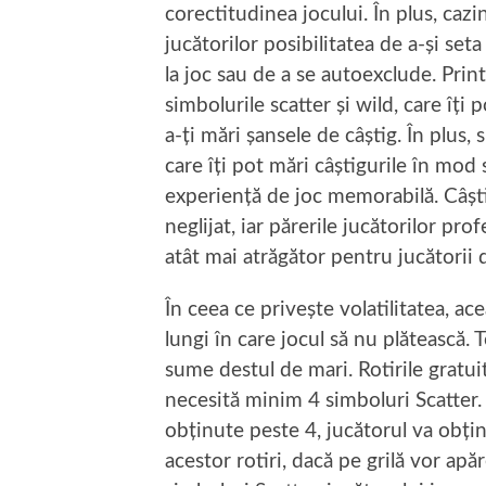
corectitudinea jocului. În plus, caz
jucătorilor posibilitatea de a-și set
la joc sau de a se autoexclude. Print
simbolurile scatter și wild, care îți 
a-ți mări șansele de câștig. În plus,
care îți pot mări câștigurile în mod 
experiență de joc memorabilă. Câști
neglijat, iar părerile jucătorilor pro
atât mai atrăgător pentru jucătorii 
În ceea ce privește volatilitatea, ac
lungi în care jocul să nu plătească. T
sume destul de mari. Rotirile gratu
necesită minim 4 simboluri Scatter.
obținute peste 4, jucătorul va obține
acestor rotiri, dacă pe grilă vor a