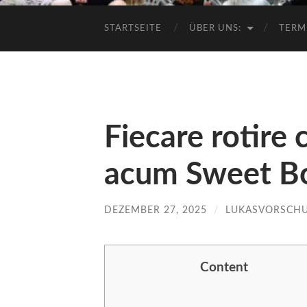
STARTSEITE
ÜBER UNS:
TERM
Fiecare rotire 
acum Sweet B
DEZEMBER 27, 2025
/
LUKASVORSCH
Content