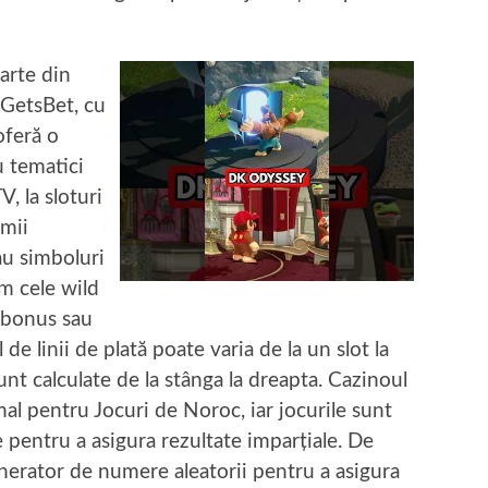
arte din
 GetsBet, cu
oferă o
u tematici
V, la sloturi
emii
au simboluri
um cele wild
e bonus sau
e linii de plată poate varia de la un slot la
sunt calculate de la stânga la dreapta. Cazinoul
nal pentru Jocuri de Noroc, iar jocurile sunt
pentru a asigura rezultate imparțiale. De
erator de numere aleatorii pentru a asigura