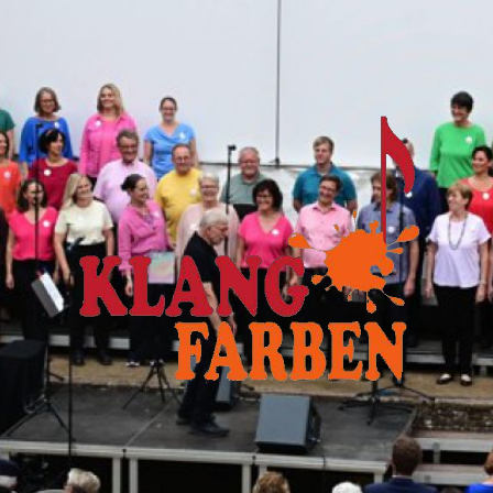
Klangfarben
Bickenbach