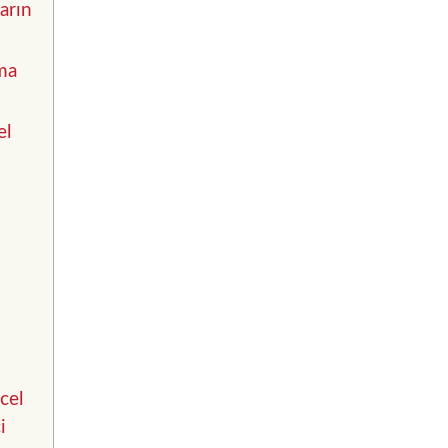
arın
ma
el
cel
i