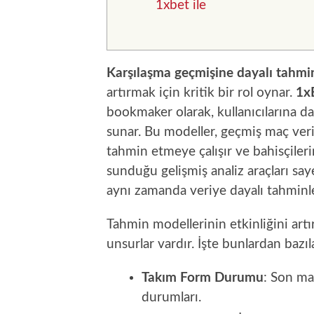
1xbet ile
Karşılaşma geçmişine dayalı tahmi
artırmak için kritik bir rol oynar.
1x
bookmaker olarak, kullanıcılarına da
sunar. Bu modeller, geçmiş maç veri
tahmin etmeye çalışır ve bahisçileri
sunduğu gelişmiş analiz araçları saye
aynı zamanda veriye dayalı tahminle
Tahmin modellerinin etkinliğini art
unsurlar vardır. İşte bunlardan bazıla
Takım Form Durumu
: Son ma
durumları.