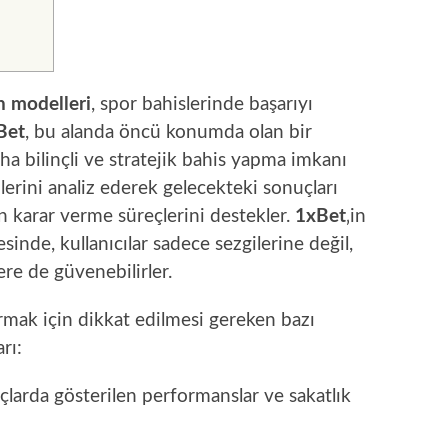
n modelleri
, spor bahislerinde başarıyı
Bet
, bu alanda öncü konumda olan bir
ha bilinçli ve stratejik bahis yapma imkanı
lerini analiz ederek gelecekteki sonuçları
n karar verme süreçlerini destekler.
1xBet
‚in
sinde, kullanıcılar sadece sezgilerine değil,
re de güvenebilirler.
ırmak için dikkat edilmesi gereken bazı
rı:
çlarda gösterilen performanslar ve sakatlık