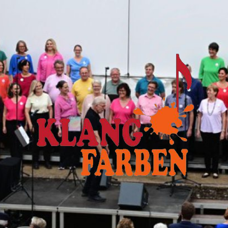
Klangfarben
Bickenbach