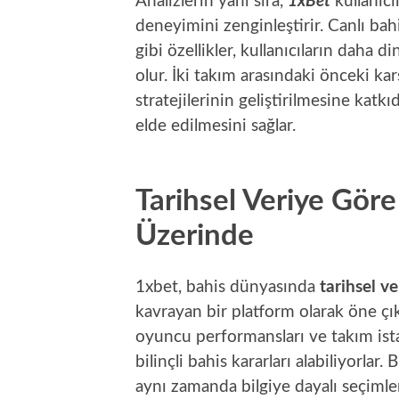
Analizlerin yanı sıra,
1xBet
kullanıcı
deneyimini zenginleştirir. Canlı bah
gibi özellikler, kullanıcıların daha d
olur. İki takım arasındaki önceki kar
stratejilerinin geliştirilmesine katk
elde edilmesini sağlar.
Tarihsel Veriye Gör
Üzerinde
1xbet, bahis dünyasında
tarihsel ve
kavrayan bir platform olarak öne çık
oyuncu performansları ve takım istat
bilinçli bahis kararları alabiliyorlar
aynı zamanda bilgiye dayalı seçimle