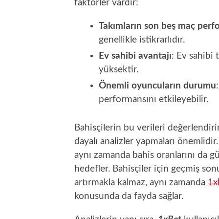
faktörler vardır:
Takımların son beş maç perf
genellikle istikrarlıdır.
Ev sahibi avantajı
: Ev sahibi 
yüksektir.
Önemli oyuncuların durumu
performansını etkileyebilir.
Bahisçilerin bu verileri değerlendiri
dayalı analizler yapmaları önemlidir
aynı zamanda bahis oranlarını da g
hedefler. Bahisçiler için geçmiş son
artırmakla kalmaz, aynı zamanda
1x
konusunda da fayda sağlar.