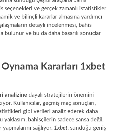
larına sunduğu çeşitli araçlarla bahis
is seçenekleri ve gerçek zamanlı istatistikler
inamik ve bilinçli kararlar almasına yardımcı
şılaşmaların detaylı incelenmesi, bahis
ıda bulunur ve bu da daha başarılı sonuçlar
e Oynama Kararları 1xbet
ri analizine
dayalı stratejilerin önemini
ıyor. Kullanıcılar, geçmiş maç sonuçları,
istikleri gibi verileri analiz ederek daha
. Bu yaklaşım, bahisçilerin sadece şansa değil,
r yapmalarını sağlıyor.
1xbet
, sunduğu geniş