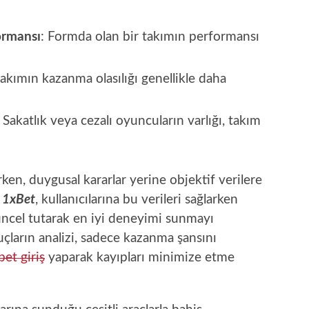
ormansı
: Formda olan bir takımın performansı
takımın kazanma olasılığı genellikle daha
: Sakatlık veya cezalı oyuncuların varlığı, takım
rken, duygusal kararlar yerine objektif verilere
.
1xBet
, kullanıcılarına bu verileri sağlarken
üncel tutarak en iyi deneyimi sunmayı
uçların analizi, sadece kazanma şansını
bet giriş
yaparak kayıpları minimize etme