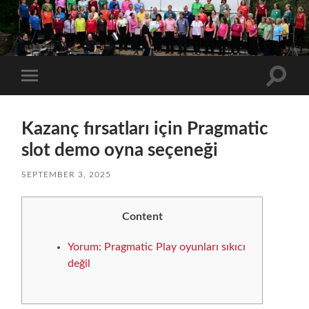
Klangfarben
Bickenbach
Suchfe
Mobile-
ein-/a
Menü
ein-/ausblenden
Kazanç fırsatları için Pragmatic
slot demo oyna seçeneği
SEPTEMBER 3, 2025
Content
Yorum: Pragmatic Play oyunları sıkıcı
değil