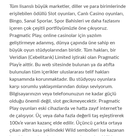
Tüm lisanslı büyük marketler, diller ve para birimlerinde
erişilebilen ödüllü Slot oyunları, Canlı Casino oyunları,
Bingo, Sanal Sporlar, Spor Bahisleri ve daha fazlasını
içeren çok çeşitli portföyümüzle öne çıkıyoruz.
Pragmatic Play, online casinolar için yazılım
geliştirmeye adanmış, dünya çapında üne sahip en
büyük oyun stüdyolarından biridir. Tüm hakları, bir
Veridian (Cebelitarık) Limited iştiraki olan Pragmatic
Play’e aittir. Bu web sitesinde bulunan ya da atıfta
bulunulan tüm içerikler uluslararası telif hakları
kapsamında korunmaktadır. Bu stüdyoyu oyunlara
karşı sorumlu yaklaşımlarından dolayı seviyorum.
Bilgisayarınızın veya telefonunuzun ne kadar güçlü
olduğu önemli değil, slot gecikmeyecektir. Pragmatic
Play oyunları eski cihazlarda ve hatta zayıf internet’te
de çalışıyor. Üç veya daha fazla değerli taş eşleştirerek
100x’e varan kazanç elde edilir. Üçüncü çarkta ortaya
çıkan altın kasa şeklindeki Wild sembolleri ise kazanan