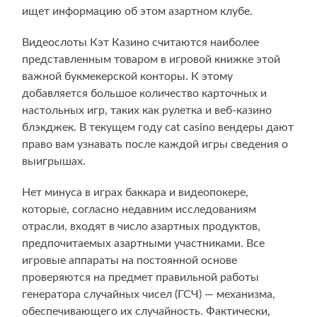
ищет информацию об этом азартном клубе.
Видеослоты Кэт Казино считаются наиболее
представленным товаром в игровой книжке этой
важной букмекерской конторы. К этому
добавляется большое количество карточных и
настольных игр, таких как рулетка и веб-казино
блэкджек. В текущем году cat casino вендеры дают
право вам узнавать после каждой игры сведения о
выигрышах.
Нет минуса в играх баккара и видеопокере,
которые, согласно недавним исследованиям
отрасли, входят в число азартных продуктов,
предпочитаемых азартными участниками. Все
игровые аппараты на постоянной основе
проверяются на предмет правильной работы
генератора случайных чисел (ГСЧ) — механизма,
обеспечивающего их случайность. Фактически,