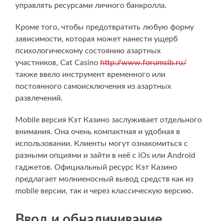
управлять ресурсами личного банкролла.
Кроме того, чтобы предотвратить любую форму
зависимости, которая может нанести ущерб
психологическому состоянию азартных
участников, Cat Casino
http://www.forumsib.ru/
также ввело инструмент временного или
постоянного самоисключения из азартных
развлечений.
Mobile версия Кэт Казино заслуживает отдельного
внимания. Она очень компактная и удобная в
использовании. Клиенты могут ознакомиться с
разными опциями и зайти в неё с iOs или Android
гаджетов. Официальный ресурс Кэт Казино
предлагает молниеносный вывод средств как из
mobile версии, так и через классическую версию.
Ввод и обналичивание