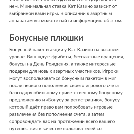
нем. Минимальная ставка Кэт Казино зависит от
выбранной вами игры. В описании к азартным
аппаратам вы можете найти информацию об этом.
Бонусные плюшки
Бонусный пакет и акции у Кэт Казино на высшем
уровне. Ваш ждут: фрибеты, бесплатные вращения,
бонусы на День Рождения, а также интересные
подарки для новых азартных участников. Игроки
могут воспользоваться бонусным пакетом в миг
после первого пополнения своего игрового счета
благодаря обильному приветственному бонусному
предложению и «Бонусу за регистрацию», бонусу,
который даёт право вам попробовать игровые
развлечения без пополнения счета, а затем
сопровождать вас на протяжении всего вашего
путешествия в качестве пользователей со