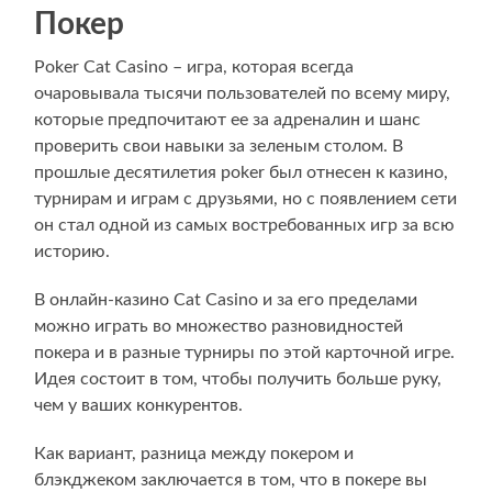
Покер
Poker Cat Casino – игра, которая всегда
очаровывала тысячи пользователей по всему миру,
которые предпочитают ее за адреналин и шанс
проверить свои навыки за зеленым столом. В
прошлые десятилетия poker был отнесен к казино,
турнирам и играм с друзьями, но с появлением сети
он стал одной из самых востребованных игр за всю
историю.
В онлайн-казино Cat Casino и за его пределами
можно играть во множество разновидностей
покера и в разные турниры по этой карточной игре.
Идея состоит в том, чтобы получить больше руку,
чем у ваших конкурентов.
Как вариант, разница между покером и
блэкджеком заключается в том, что в покере вы