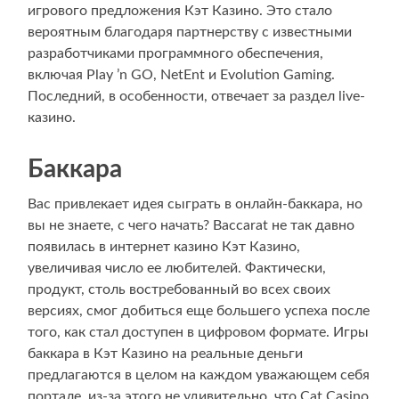
игрового предложения Кэт Казино. Это стало
вероятным благодаря партнерству с известными
разработчиками программного обеспечения,
включая Play ’n GO, NetEnt и Evolution Gaming.
Последний, в особенности, отвечает за раздел live-
казино.
Баккара
Вас привлекает идея сыграть в онлайн-баккара, но
вы не знаете, с чего начать? Baccarat не так давно
появилась в интернет казино Кэт Казино,
увеличивая число ее любителей. Фактически,
продукт, столь востребованный во всех своих
версиях, смог добиться еще большего успеха после
того, как стал доступен в цифровом формате. Игры
баккара в Кэт Казино на реальные деньги
предлагаются в целом на каждом уважающем себя
портале, из-за этого не удивительно, что Cat Casino