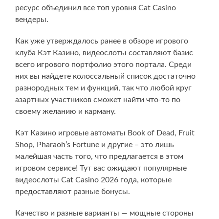
ресурс объединил все топ уровня Cat Casino
вендеры.
Как уже утверждалось ранее в обзоре игрового
клуба Кэт Казино, видеослоты составляют базис
всего игрового портфолио этого портала. Среди
них вы найдете колоссальный список достаточно
разнородных тем и функций, так что любой круг
азартных участников сможет найти что-то по
своему желанию и карману.
Кэт Казино игровые автоматы Book of Dead, Fruit
Shop, Pharaoh’s Fortune и другие – это лишь
малейшая часть того, что предлагается в этом
игровом сервисе! Тут вас ожидают популярные
видеослоты Cat Casino 2026 года, которые
предоставляют разные бонусы.
Качество и разные варианты — мощные стороны