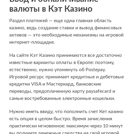
валюты в Кэт Казино
Раздел платежей — еще одна главная область
казино, ведь создание ставки и вывод финансовых
активов — это необходимые механизмы на игровой
интернет-площадке.
На сайте Кэт Казино принимаются все достаточно
известные варианты оплаты в Европе: поэтому,
естественно, нужно упомянуть об Postepay.
Игровой ресурс принимает кредитные и дебетовые
кредитки VISA и Мастеркард, банковские
переводы, предоплаченную карту paysafecard и
самые востребованные электронные кошельки.
Нужно иметь ввиду, что пополнить счет Кет казино
есть опция в целом быстро. Время зачисления
практически мгновенное: максимум через 10 минут
вы получите денежные средства на свой игровой