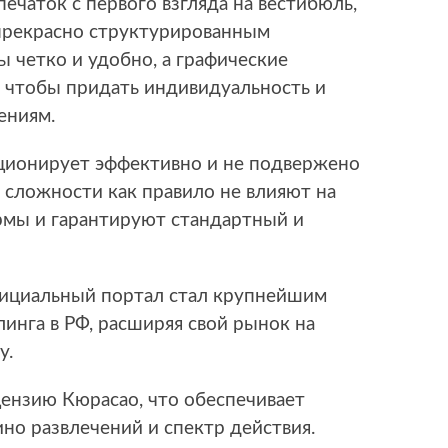
ечаток с первого взгляда на вестибюль,
прекрасно структурированным
 четко и удобно, а графические
 чтобы придать индивидуальность и
ениям.
ционирует эффективно и не подвержено
 сложности как правило не влияют на
рмы и гарантируют стандартный и
официальный портал стал крупнейшим
инга в РФ, расширяя свой рынок на
у.
цензию Кюрасао, что обеспечивает
но развлечений и спектр действия.