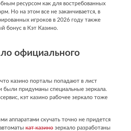
обным ресурсом как для востребованных
рм. Но на этом все не заканчивается, в
ированных игроков в 2026 году также
й бонус в Кэт Казино.
ало официального
 что казино порталы попадают в лист
о и были придуманы специальные зеркала.
сервис, кэт казино рабочее зеркало тоже
ми аппаратами скучать точно не придется
 автоматы
кат казино
зеркало разработаны