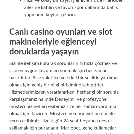
Hızlı ve kolay bir kayıt işlemiyle siz de Mariobet
ailesine katılın ve favori spor dallarında bahis
yapmanın keyfini çıkarın.
Canlı casino oyunları ve slot
makineleriyle eğlenceyi
doruklarda yaşayın
Sizinle iletişim kurarak sorunlarınızı hızla çözmek ve
size en uygun çözümleri sunmak için her zaman
hazırdırlar. Size vakitlice ve etkili bir şekilde yardımcı
olmak için geniş bir bilgi birikimine sahiptirler.
Hizmetlerimizden yararlanırken, herhangi bir sorunla
karşılaşmanız halinde Deneyimli ve profesyonel
müşteri hizmetleri ekibimiz size her zaman yardımcı
olmak için hazırdır. Müşteri memnuniyetine öncelik
veren ekibimiz, size 7 gün 24 saat boyunca destek
sağlamak için buradadır. Mariobet, genç kullanıcıları