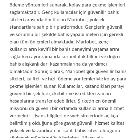
ödeme yöntemleri sunarak, kolay para çekme işlemleri
sağlamaktadır. Genç kullanıcılar için güvenilir bahis
siteleri arasında öncü olan Mariobet, yüksek
standartlara sahip bir platformdur. Gençlerin güvenli
ve sorumlu bir şekilde bahis yapabilmeleri için gerekli
olan tüm önlemleri almaktadır. Mariobet, genç
kullanıcıların keyifli bir bahis deneyimi yaşamalarını
sağlarken aynı zamanda sorumluluk bilinci ve doğru
bahis alışkanlıkları kazanmalarına da yardımcı
olmaktadır. Sonuç olarak, Mariobet gibi güvenilir bahis
siteleri, kaliteli ve hızlı ödeme yöntemleriyle kolay para
çekme işlemleri sunar. Kullanıcılar, kazandıkları parayı
güvenli bir şekilde çekebilir ve istedikleri zaman
hesaplarına transfer edebilirler. Şirketin en önemli
misyonu da güvenli bir ortamda kullanıcılarına hizmet
vermektir. Lisans bilgileri de web sitelerinde açıkça
belirtilmiş olduğuna göre gayet güvenli, hizmet kalitesi
yüksek ve kazandıran bir canlı bahis sitesi olduğunu
söylemek mümkündür. Mariobet, 18 yaş altı