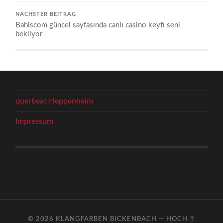
NÄCHSTER BEITRAG
Bahiscom güncel sayfasında canlı casino keyfi seni
bekliyor
querbeat Heppenheim
Impressum
© 2026
KLANGFARBEN BICKENBACH
—
HOCH ↑