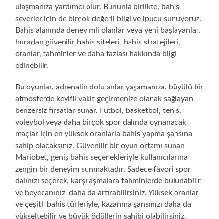
ulaşmanıza yardımcı olur. Bununla birlikte, bahis
severler için de birçok değerli bilgi ve ipucu sunuyoruz.
Bahis alanında deneyimli olanlar veya yeni başlayanlar,
buradan güvenilir bahis siteleri, bahis stratejileri,
oranlar, tahminler ve daha fazlası hakkında bilgi
edinebilir.
Bu oyunlar, adrenalin dolu anlar yaşamanıza, büyülü bir
atmosferde keyifli vakit geçirmenize olanak sağlayan
benzersiz fırsatlar sunar. Futbol, basketbol, tenis,
voleybol veya daha birçok spor dalında oynanacak
maçlar için en yüksek oranlarla bahis yapma şansına
sahip olacaksınız. Güvenilir bir oyun ortamı sunan
Mariobet, geniş bahis seçenekleriyle kullanıcılarına
zengin bir deneyim sunmaktadır. Sadece favori spor
dalınızı seçerek, karşılaşmalara tahminlerde bulunabilir
ve heyecanınızı daha da artırabilirsiniz. Yüksek oranlar
ve çeşitli bahis türleriyle, kazanma şansınızı daha da
yükseltebilir ve büyük ödüllerin sahibi olabilirsiniz.