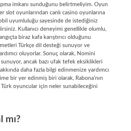
m yapma imkanı sunduğunu belirtmeliyim. Oyun
er slot oyunlarından canlı casino oyunlarına
obil uyumluluğu sayesinde de istediğiniz
rsiniz. Kullanıcı deneyimi genellikle olumlu,
ngıçta biraz kafa karıştırıcı olduğunu
metleri Türkçe dil desteği sunuyor ve
e yardımcı oluyorlar. Sonuç olarak, Nomini
sunuyor, ancak bazı ufak tefek eksiklikleri
kkında daha fazla bilgi edinmenize yardımcı
me bir yer edinmiş biri olarak, Rabona’nın
Türk oyuncular için neler sunabileceğini
l mı?