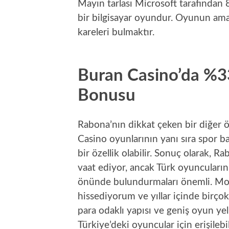
Mayın tarlası Microsoft tarafından 8
bir bilgisayar oyundur. Oyunun ama
kareleri bulmaktır.
Buran Casino’da %3
Bonusu
Rabona’nın dikkat çeken bir diğer öz
Casino oyunlarının yanı sıra spor ba
bir özellik olabilir. Sonuç olarak
vaat ediyor, ancak Türk oyuncuların
önünde bulundurmaları önemli. Mob
hissediyorum ve yıllar içinde birç
para odaklı yapısı ve geniş oyun yel
Türkiye’deki oyuncular için erişileb