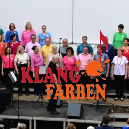
Klangfarben
Bickenbach