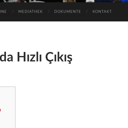
INE
MEDIATHEK
DOKUMENTE
KONTAKT
a Hızlı Çıkış
a