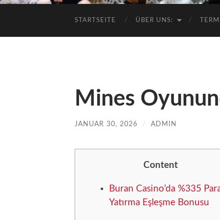
STARTSEITE
ÜBER UNS:
TERM
Mines Oyunund
JANUAR 30, 2026
/
ADMIN
Content
Buran Casino’da %335 Par
Yatırma Eşleşme Bonusu