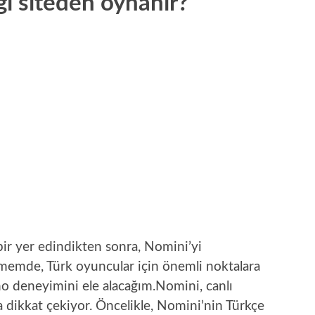
gi siteden oynanır?
r yer edindikten sonra, Nomini’yi
ememde, Türk oyuncular için önemli noktalara
o deneyimini ele alacağım.Nomini, canlı
a dikkat çekiyor. Öncelikle, Nomini’nin Türkçe