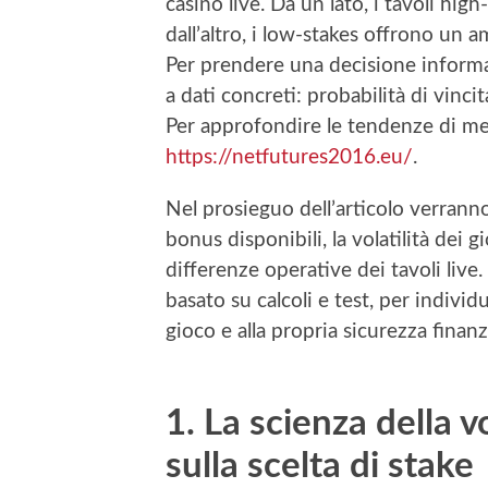
casinò live. Da un lato, i tavoli hig
dall’altro, i low‑stakes offrono un 
Per prendere una decisione informat
a dati concreti: probabilità di vincit
Per approfondire le tendenze di merca
https://netfutures2016.eu/
.
Nel prosieguo dell’articolo verranno
bonus disponibili, la volatilità dei g
differenze operative dei tavoli live.
basato su calcoli e test, per individu
gioco e alla propria sicurezza finanz
1. La scienza della v
sulla scelta di stake