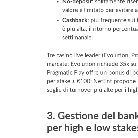
No‑deposit
: solitamente rise
valore è limitato per evitare a
Cashback
: più frequente sui 
è più alta; il ritorno percent
settimanale.
Tre casinò live leader (Evolution, 
marcate: Evolution richiede 35x su
Pragmatic Play offre un bonus di b
per stake ≥ €100; NetEnt propone u
soglie di turnover più alte per i high
3. Gestione del bank
per high e low stake