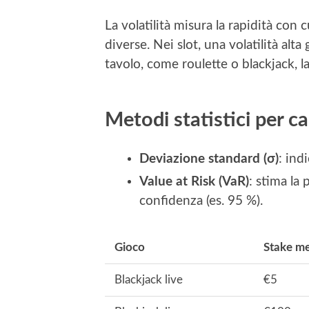
La volatilità misura la rapidità con
diverse. Nei slot, una volatilità alt
tavolo, come roulette o blackjack, la 
Metodi statistici per cal
Deviazione standard (σ)
: ind
Value at Risk (VaR)
: stima la
confidenza (es. 95 %).
Gioco
Stake m
Blackjack live
€5