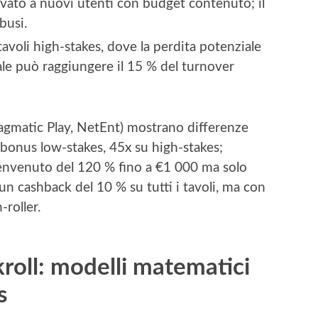
rvato a nuovi utenti con budget contenuto; il
busi.
tavoli high‑stakes, dove la perdita potenziale
uale può raggiungere il 15 % del turnover
Pragmatic Play, NetEnt) mostrano differenze
 bonus low‑stakes, 45x su high‑stakes;
envenuto del 120 % fino a €1 000 ma solo
n cashback del 10 % su tutti i tavoli, ma con
‑roller.
roll: modelli matematici
s