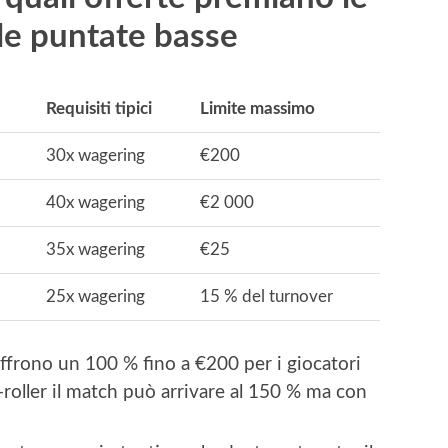
 le puntate basse
Requisiti tipici
Limite massimo
30x wagering
€200
40x wagering
€2 000
35x wagering
€25
25x wagering
15 % del turnover
 offrono un 100 % fino a €200 per i giocatori
‑roller il match può arrivare al 150 % ma con