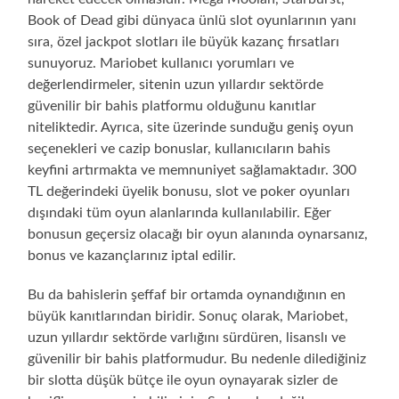
Book of Dead gibi dünyaca ünlü slot oyunlarının yanı
sıra, özel jackpot slotları ile büyük kazanç fırsatları
sunuyoruz. Mariobet kullanıcı yorumları ve
değerlendirmeler, sitenin uzun yıllardır sektörde
güvenilir bir bahis platformu olduğunu kanıtlar
niteliktedir. Ayrıca, site üzerinde sunduğu geniş oyun
seçenekleri ve cazip bonuslar, kullanıcıların bahis
keyfini artırmakta ve memnuniyet sağlamaktadır. 300
TL değerindeki üyelik bonusu, slot ve poker oyunları
dışındaki tüm oyun alanlarında kullanılabilir. Eğer
bonusun geçersiz olacağı bir oyun alanında oynarsanız,
bonus ve kazançlarınız iptal edilir.
Bu da bahislerin şeffaf bir ortamda oynandığının en
büyük kanıtlarından biridir. Sonuç olarak, Mariobet,
uzun yıllardır sektörde varlığını sürdüren, lisanslı ve
güvenilir bir bahis platformudur. Bu nedenle dilediğiniz
bir slotta düşük bütçe ile oyun oynayarak sizler de