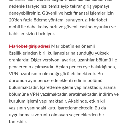
nedenle tarayıcınızı temizleyip tekrar giriş yapmayı
deneyebilirsiniz. Güvenli ve hızlı finansal işlemler için
20’den fazla ödeme yöntemi sunuyoruz. Mariobet
mobil ile daha kolay hızlı ve güvenli casino oyunları ve
bahisler sizleri bekliyor.
Mariobet giriş adresi
Mariobet’in en önemli
özelliklerinden biri, kullanıcılarına sunduğu yüksek
oranlardır. Diğer versiyon, ayarlar, uzantılar bölümü ile
pencerenin açılmasıdır. Açılan pencereye bakıldığında,
VPN uzantısının olmadığı görülebilmektedir. Bu
durumda aynı pencerede eklenti edinin bölümü
bulunmaktadır. İşaretleme işlemi yapılmaktadır, arama
bölümüne VPN yazılmaktadır, aratılmaktadır, indirim ve
kurulum işlemi yapılmaktadır. Akabinde, etkin kıl
yazısının yanındaki kutu işaretlenmektedir. Bu da
uygulanması zorunlu olmayan seçeneklerden bir
tanesidir.