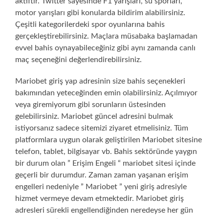
aktiftir. Twitter sayesinde F1 yarışları, su sporları,
motor yarışları gibi konularda bildirim alabilirsiniz.
Çeşitli kategorilerdeki spor oyunlarına bahis
gerçekleştirebilirsiniz. Maçlara müsabaka başlamadan
evvel bahis oynayabileceğiniz gibi aynı zamanda canlı
maç seçeneğini değerlendirebilirsiniz.
Mariobet giriş yap adresinin size bahis seçenekleri
bakımından yeteceğinden emin olabilirsiniz. Açılmıyor
veya giremiyorum gibi sorunların üstesinden
gelebilirsiniz. Mariobet güncel adresini bulmak
istiyorsanız sadece sitemizi ziyaret etmelisiniz. Tüm
platformlara uygun olarak geliştirilen Mariobet sitesine
telefon, tablet, bilgisayar vb. Bahis sektöründe yaygın
bir durum olan ” Erişim Engeli “ mariobet sitesi içinde
geçerli bir durumdur. Zaman zaman yaşanan erişim
engelleri nedeniyle ” Mariobet ” yeni giriş adresiyle
hizmet vermeye devam etmektedir. Mariobet giriş
adresleri sürekli engellendiğinden neredeyse her gün