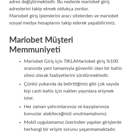
adres değiştirmektedir. Bu nedenle mariobet giriş
adreslerini takip etmek oldukça zordur.
Mariobet giriş işlemlerini aracı sitelerden ve mariobet
sosyal medya hesaplarını takip ederek yapabilirsiniz.
Mariobet Müşteri
Memmuniyeti
Mariobet Giriş için TIKLAMariobet giriş %100
oranında yani tamamıyla güvenilir olan bir bahis
sitesi olarak faaliyetlerini sürdürmektedir.
Çünkü yukarıda da belirttiğimiz gibi çok sayıda
kişi canlı bahis için naklen yayınlara erişmek
ister.
Her zaman yatırımlarınıza ve kayıplarınıza
bonuslar alabileceğinizi unutmamalısınız.
Mobil uygulamamız üzerinden yapılan girişlerde
herhangi bir erişim sorunu yaşanmamaktadır.