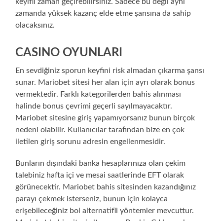
keyifli zaman geçirebilirsiniz. Sadece bu değil aynı
zamanda yüksek kazanç elde etme şansına da sahip
olacaksınız.
CASINO OYUNLARI
En sevdiğiniz sporun keyfini risk almadan çıkarma şansı
sunar. Mariobet sitesi her alan için ayrı olarak bonus
vermektedir. Farklı kategorilerden bahis alınması
halinde bonus çevrimi geçerli sayılmayacaktır.
Mariobet sitesine giriş yapamıyorsanız bunun birçok
nedeni olabilir. Kullanıcılar tarafından bize en çok
iletilen giriş sorunu adresin engellenmesidir.
Bunların dışındaki banka hesaplarınıza olan çekim
talebiniz hafta içi ve mesai saatlerinde EFT olarak
görünecektir. Mariobet bahis sitesinden kazandığınız
parayı çekmek isterseniz, bunun için kolayca
erişebileceğiniz bol alternatifli yöntemler mevcuttur.