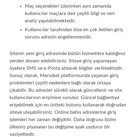
Maç seçenekleri izlenirken aynı zamanda
kullanıcılar maçlara dair çeşitli bilgi ve veri
analiz yapılabilmektedir.
Kullanıcılar tarafından bize en çok iletilen giriş
sorunu adresin engellenmesidir.
Sitenin yeni giriş adresinde bütün hizmetlere kaldığınız
yerden devam edebilirsiniz. Siteye giriş yapamayan
üyelere SMS ve e-Posta atılarak bilgiler verilmektedir.
Sonuç olarak, Mariobet platformunda yaşanan giriş
problemleri çeşitli nedenlere bağlı olarak ortaya
çıkabilir. Bu adresler sürekli olarak güncellenir ve site
kullanıcılarının erişimine sunulur. Güncel bağlantıya
erişebilmek için en üstteki butonu kullanarak doğrudan
siteye ulaşabilirsiniz. Online bahis adreslerine giriş
işlemleri her zaman değişiktir. Daha doğrusu bizim
ülkemiz piyasaları bu değişime ayak uydurur bir
vaziyettedir.