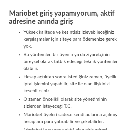
Mariobet giriş yapamıyorum, aktif
adresine anında giriş
Yüksek kalitede ve kesintisiz izleyebileceğiniz
karşılaşmalar için siteye para ödemenize gerek
yok.
Bu yöntemler, bir üyenin ya da ziyaretçinin
bireysel olarak tatbik edeceği teknik yöntemler
olabilir.
Hesap açtıktan sonra istediğiniz zaman, üyelik
iptal işlemini yapabilir, site ile olan ilişkinizi
kesebilirsiniz.
O zaman öncelikli olarak site yönetiminin
sizlerden isteyeceği T.C.
Mariobet üyeleri sadece kendi adlarına açılmış
hesaplara para yatırabilir ve çekebilirler.
Mariobet’in şu anda aktif olan giriş adresi