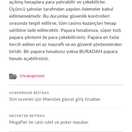
açılmış hesaplara para yatırabilir ve çekebilirler.
Üçüncü şahıslar tarafından yapılan ödemeler kabul
edilmemektedir. Bu durumlar güvenlik kontrolleri
sırasında tespit edilirse, tüm casino kazançları hesap
sahibine iade edilecektir. Papara hesabınıza, süper hızlı
papara yöntemi ile para çekebilirsiniz. Papara en fazla
tercih edilen en az masraflı ve en güvenli yöntemlerden
biridir. Bir papara hesabınız yoksa BURADAN papara
hesabı açabilirsiniz.
Uncategorized
VORHERIGER BEITRAG
Slot severler için Mariobet güncel giriş fırsatları
NÄCHSTER BEITRAG
MegaPari ile canlı rulet ve poker masaları