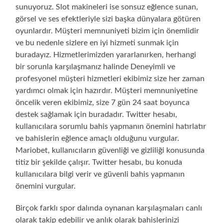
sunuyoruz. Slot makineleri ise sonsuz eğlence sunan,
görsel ve ses efektleriyle sizi başka dünyalara götüren
oyunlardır. Müşteri memnuniyeti bizim için önemlidir
ve bu nedenle sizlere en iyi hizmeti sunmak için
buradayız. Hizmetlerimizden yararlanırken, herhangi
bir sorunla karşılaşmanız halinde Deneyimli ve
profesyonel müşteri hizmetleri ekibimiz size her zaman
yardımcı olmak için hazırdır. Müşteri memnuniyetine
öncelik veren ekibimiz, size 7 gün 24 saat boyunca
destek sağlamak için buradadır. Twitter hesabı,
kullanıcılara sorumlu bahis yapmanın önemini hatırlatır
ve bahislerin eğlence amaçlı olduğunu vurgular.
Mariobet, kullanıcıların güvenliği ve gizliliği konusunda
titiz bir şekilde çalışır. Twitter hesabı, bu konuda
kullanıcılara bilgi verir ve güvenli bahis yapmanın
önemini vurgular.
Birçok farklı spor dalında oynanan karşılaşmaları canlı
olarak takip edebilir ve anlık olarak bahislerinizi