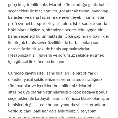
gerçekleştirebilirsiniz. Mariobet’in sunduğu geniş bahis
seçenekleri ile maç sonucu, gol atacak takım, handikap
bahisleri ve daha fazlasını deneyimleyebilirsiniz. İster
profesyonel bir spor izleyicisi olun, ister sadece sporla
hobi olarak ilgilenin, sitemizde herkes için uygun bir
bahis seçeneği bulunmaktadır. Ülke çapındaki bayilikler
ile birçok bahis sever özellikle de hafta sonları son
derece fazla bir şekilde bahis yapmaktadırlar.
Hesabınıza hızlı, güvenli ve sorunsuz şekilde erişmek
için güncel linki hemen kullanın.
Curacao kayıtlı site lisans bilgileri ile birçok farklı
ülkeden yasal şekilde hizmet veren sitede aradığınız
tüm oyunlar ve içerikleri bulabilirsiniz. Mariobet
sitesine üye olarak yatırımlarınızı birçok bedava bonus
seçenekleri ile katlayabilirsiniz. Yalnızca klasik olan spor
bahisleri değil, sitede bunun yanında yüksek oranların
verildiği canlı bahisler de alabilirsiniz. Site yapım
aşamasında ve insana güven duygusu aşılayamıyor,