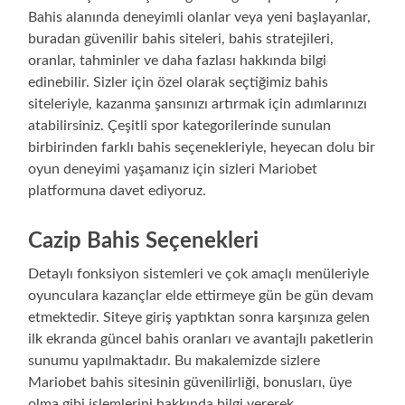
Bahis alanında deneyimli olanlar veya yeni başlayanlar,
buradan güvenilir bahis siteleri, bahis stratejileri,
oranlar, tahminler ve daha fazlası hakkında bilgi
edinebilir. Sizler için özel olarak seçtiğimiz bahis
siteleriyle, kazanma şansınızı artırmak için adımlarınızı
atabilirsiniz. Çeşitli spor kategorilerinde sunulan
birbirinden farklı bahis seçenekleriyle, heyecan dolu bir
oyun deneyimi yaşamanız için sizleri Mariobet
platformuna davet ediyoruz.
Cazip Bahis Seçenekleri
Detaylı fonksiyon sistemleri ve çok amaçlı menüleriyle
oyunculara kazançlar elde ettirmeye gün be gün devam
etmektedir. Siteye giriş yaptıktan sonra karşınıza gelen
ilk ekranda güncel bahis oranları ve avantajlı paketlerin
sunumu yapılmaktadır. Bu makalemizde sizlere
Mariobet bahis sitesinin güvenilirliği, bonusları, üye
olma gibi işlemlerini hakkında bilgi vererek