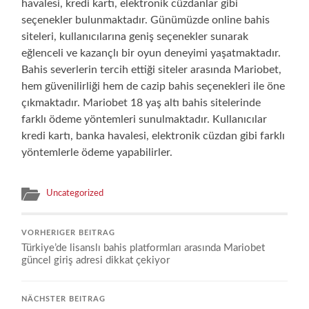
havalesi, kredi kartı, elektronik cüzdanlar gibi
seçenekler bulunmaktadır. Günümüzde online bahis
siteleri, kullanıcılarına geniş seçenekler sunarak
eğlenceli ve kazançlı bir oyun deneyimi yaşatmaktadır.
Bahis severlerin tercih ettiği siteler arasında Mariobet,
hem güvenilirliği hem de cazip bahis seçenekleri ile öne
çıkmaktadır. Mariobet 18 yaş altı bahis sitelerinde
farklı ödeme yöntemleri sunulmaktadır. Kullanıcılar
kredi kartı, banka havalesi, elektronik cüzdan gibi farklı
yöntemlerle ödeme yapabilirler.
Uncategorized
VORHERIGER BEITRAG
Türkiye’de lisanslı bahis platformları arasında Mariobet
güncel giriş adresi dikkat çekiyor
NÄCHSTER BEITRAG