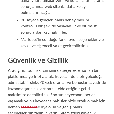
daha iyi sıralamalar verir ve kullanıcıların arama
sonuçlarında web sitenizi daha kolay
bulmalarını sağlar.
Bu sayede gençler, bahis deneyimlerini
kontrollü bir şekilde yaşayabilir ve olumsuz
sonuçlardan kaçınabilirler.
Mariobet’in sunduğu farklı oyun seçenekleriyle,
zevkli ve eğlenceli vakit geçirebilirsiniz.
Güvenlik ve Gizlilik
Aradığınızı bulmak için sınırsız seçenekler sunan bir
platformda yerinizi alarak, heyecan dolu bir yolculuğa
adım atabilirsiniz. Yüksek oranlar ve bonuslar sayesinde
kazanma şansınızı artırarak, elde ettiğiniz geliri
maksimize edebilirsiniz. Sporun heyecanını her an
yaşamak ve bu heyecana bahislerinizle ortak olmak için
hemen
Mariobet
’e üye olun ve geniş bahis
seçeneklerinin tadını çıkarın. Sitemizdeki güvenlik