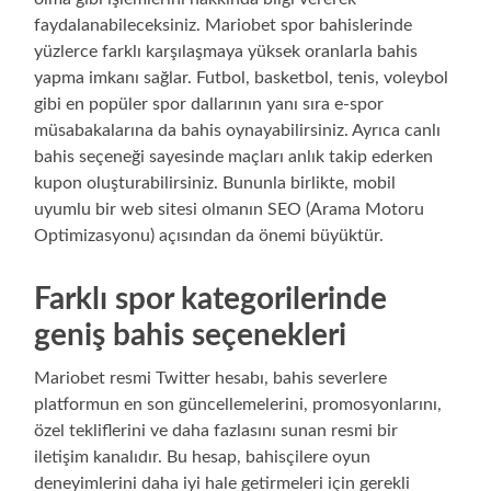
faydalanabileceksiniz. Mariobet spor bahislerinde
yüzlerce farklı karşılaşmaya yüksek oranlarla bahis
yapma imkanı sağlar. Futbol, basketbol, tenis, voleybol
gibi en popüler spor dallarının yanı sıra e-spor
müsabakalarına da bahis oynayabilirsiniz. Ayrıca canlı
bahis seçeneği sayesinde maçları anlık takip ederken
kupon oluşturabilirsiniz. Bununla birlikte, mobil
uyumlu bir web sitesi olmanın SEO (Arama Motoru
Optimizasyonu) açısından da önemi büyüktür.
Farklı spor kategorilerinde
geniş bahis seçenekleri
Mariobet resmi Twitter hesabı, bahis severlere
platformun en son güncellemelerini, promosyonlarını,
özel tekliflerini ve daha fazlasını sunan resmi bir
iletişim kanalıdır. Bu hesap, bahisçilere oyun
deneyimlerini daha iyi hale getirmeleri için gerekli