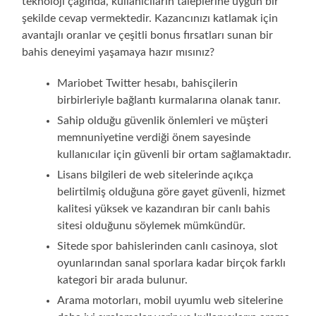
teknoloji çağında, kullanıcıların taleplerine uygun bir
şekilde cevap vermektedir. Kazancınızı katlamak için
avantajlı oranlar ve çeşitli bonus fırsatları sunan bir
bahis deneyimi yaşamaya hazır mısınız?
Mariobet Twitter hesabı, bahisçilerin
birbirleriyle bağlantı kurmalarına olanak tanır.
Sahip olduğu güvenlik önlemleri ve müşteri
memnuniyetine verdiği önem sayesinde
kullanıcılar için güvenli bir ortam sağlamaktadır.
Lisans bilgileri de web sitelerinde açıkça
belirtilmiş olduğuna göre gayet güvenli, hizmet
kalitesi yüksek ve kazandıran bir canlı bahis
sitesi olduğunu söylemek mümkündür.
Sitede spor bahislerinden canlı casinoya, slot
oyunlarından sanal sporlara kadar birçok farklı
kategori bir arada bulunur.
Arama motorları, mobil uyumlu web sitelerine