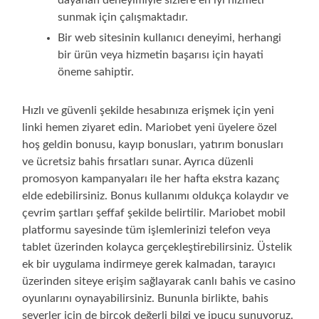
sunmak için çalışmaktadır.
Bir web sitesinin kullanıcı deneyimi, herhangi
bir ürün veya hizmetin başarısı için hayati
öneme sahiptir.
Hızlı ve güvenli şekilde hesabınıza erişmek için yeni
linki hemen ziyaret edin. Mariobet yeni üyelere özel
hoş geldin bonusu, kayıp bonusları, yatırım bonusları
ve ücretsiz bahis fırsatları sunar. Ayrıca düzenli
promosyon kampanyaları ile her hafta ekstra kazanç
elde edebilirsiniz. Bonus kullanımı oldukça kolaydır ve
çevrim şartları şeffaf şekilde belirtilir. Mariobet mobil
platformu sayesinde tüm işlemlerinizi telefon veya
tablet üzerinden kolayca gerçekleştirebilirsiniz. Üstelik
ek bir uygulama indirmeye gerek kalmadan, tarayıcı
üzerinden siteye erişim sağlayarak canlı bahis ve casino
oyunlarını oynayabilirsiniz. Bununla birlikte, bahis
severler için de birçok değerli bilgi ve ipucu sunuyoruz.