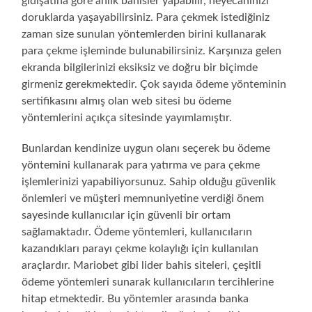
gidişatına göre anlık bahisler yapabilir, heyecanınızı
doruklarda yaşayabilirsiniz. Para çekmek istediğiniz
zaman size sunulan yöntemlerden birini kullanarak
para çekme işleminde bulunabilirsiniz. Karşınıza gelen
ekranda bilgilerinizi eksiksiz ve doğru bir biçimde
girmeniz gerekmektedir. Çok sayıda ödeme yönteminin
sertifikasını almış olan web sitesi bu ödeme
yöntemlerini açıkça sitesinde yayımlamıştır.
Bunlardan kendinize uygun olanı seçerek bu ödeme
yöntemini kullanarak para yatırma ve para çekme
işlemlerinizi yapabiliyorsunuz. Sahip olduğu güvenlik
önlemleri ve müşteri memnuniyetine verdiği önem
sayesinde kullanıcılar için güvenli bir ortam
sağlamaktadır. Ödeme yöntemleri, kullanıcıların
kazandıkları parayı çekme kolaylığı için kullanılan
araçlardır. Mariobet gibi lider bahis siteleri, çeşitli
ödeme yöntemleri sunarak kullanıcıların tercihlerine
hitap etmektedir. Bu yöntemler arasında banka