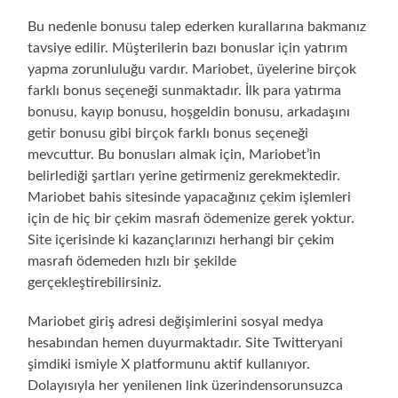
Bu nedenle bonusu talep ederken kurallarına bakmanız
tavsiye edilir. Müşterilerin bazı bonuslar için yatırım
yapma zorunluluğu vardır. Mariobet, üyelerine birçok
farklı bonus seçeneği sunmaktadır. İlk para yatırma
bonusu, kayıp bonusu, hoşgeldin bonusu, arkadaşını
getir bonusu gibi birçok farklı bonus seçeneği
mevcuttur. Bu bonusları almak için, Mariobet’in
belirlediği şartları yerine getirmeniz gerekmektedir.
Mariobet bahis sitesinde yapacağınız çekim işlemleri
için de hiç bir çekim masrafı ödemenize gerek yoktur.
Site içerisinde ki kazançlarınızı herhangi bir çekim
masrafı ödemeden hızlı bir şekilde
gerçekleştirebilirsiniz.
Mariobet giriş adresi değişimlerini sosyal medya
hesabından hemen duyurmaktadır. Site Twitteryani
şimdiki ismiyle X platformunu aktif kullanıyor.
Dolayısıyla her yenilenen link üzerindensorunsuzca