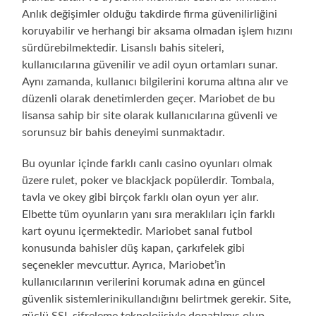
Anlık değişimler olduğu takdirde firma güvenilirliğini
koruyabilir ve herhangi bir aksama olmadan işlem hızını
sürdürebilmektedir. Lisanslı bahis siteleri,
kullanıcılarına güvenilir ve adil oyun ortamları sunar.
Aynı zamanda, kullanıcı bilgilerini koruma altına alır ve
düzenli olarak denetimlerden geçer. Mariobet de bu
lisansa sahip bir site olarak kullanıcılarına güvenli ve
sorunsuz bir bahis deneyimi sunmaktadır.
Bu oyunlar içinde farklı canlı casino oyunları olmak
üzere rulet, poker ve blackjack popülerdir. Tombala,
tavla ve okey gibi birçok farklı olan oyun yer alır.
Elbette tüm oyunların yanı sıra meraklıları için farklı
kart oyunu içermektedir. Mariobet sanal futbol
konusunda bahisler düş kapan, çarkıfelek gibi
seçenekler mevcuttur. Ayrıca, Mariobet’in
kullanıcılarının verilerini korumak adına en güncel
güvenlik sistemlerinikullandığını belirtmek gerekir. Site,
güçlü SSL şifreleme teknolojisiyle donatılmış olup,