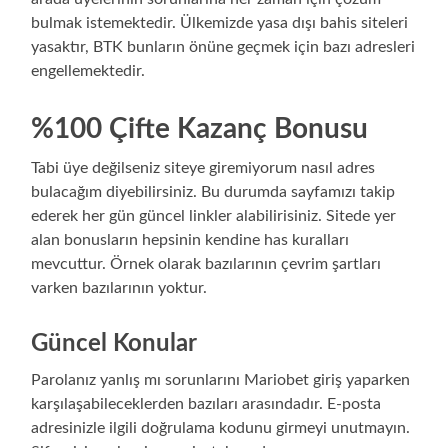
bulmak istemektedir. Ülkemizde yasa dışı bahis siteleri
yasaktır, BTK bunların önüne geçmek için bazı adresleri
engellemektedir.
%100 Çifte Kazanç Bonusu
Tabi üye değilseniz siteye giremiyorum nasıl adres
bulacağım diyebilirsiniz. Bu durumda sayfamızı takip
ederek her gün güncel linkler alabilirisiniz. Sitede yer
alan bonusların hepsinin kendine has kuralları
mevcuttur. Örnek olarak bazılarının çevrim şartları
varken bazılarının yoktur.
Güncel Konular
Parolanız yanlış mı sorunlarını Mariobet giriş yaparken
karşılaşabileceklerden bazıları arasındadır. E-posta
adresinizle ilgili doğrulama kodunu girmeyi unutmayın.