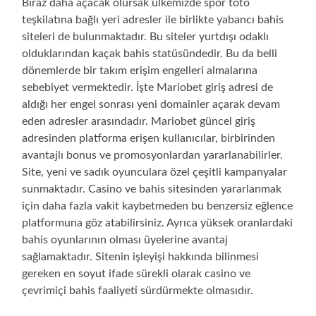
Biraz daha açacak olursak ülkemizde spor toto
teşkilatına bağlı yeri adresler ile birlikte yabancı bahis
siteleri de bulunmaktadır. Bu siteler yurtdışı odaklı
olduklarından kaçak bahis statüsündedir. Bu da belli
dönemlerde bir takım erişim engelleri almalarına
sebebiyet vermektedir. İşte Mariobet giriş adresi de
aldığı her engel sonrası yeni domainler açarak devam
eden adresler arasındadır. Mariobet güncel giriş
adresinden platforma erişen kullanıcılar, birbirinden
avantajlı bonus ve promosyonlardan yararlanabilirler.
Site, yeni ve sadık oyunculara özel çeşitli kampanyalar
sunmaktadır. Casino ve bahis sitesinden yararlanmak
için daha fazla vakit kaybetmeden bu benzersiz eğlence
platformuna göz atabilirsiniz. Ayrıca yüksek oranlardaki
bahis oyunlarının olması üyelerine avantaj
sağlamaktadır. Sitenin işleyişi hakkında bilinmesi
gereken en soyut ifade sürekli olarak casino ve
çevrimiçi bahis faaliyeti sürdürmekte olmasıdır.